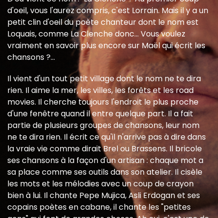
d'oeil, vous l'aurez compris, c'est Lorrain. Mais il y a un
petit clin d'oeil du poète chanteur dont le nom est
Loquais, comme La Clenche donc... Vous voulez
vraiment en savoir plus encore sur Maël qui écrit les
chansons ?...
Il vient d'un tout petit village dont le nom ne te dira
rien. Il aime la mer, les villes, les forêts et les road
movies. Il cherche toujours l'endroit le plus proche
d'une fenêtre quand il entre quelque part. Il a fait
partie de plusieurs groupes de chansons, leur nom
ne te dira rien. Il écrit ce qu'il n'arrive pas à dire dans
la vraie vie comme dirait Brel ou Brassens. Il bricole
ses chansons à la façon d'un artisan : chaque mot a
sa place comme ses outils dans son atelier. Il cisèle
les mots et les mélodies avec un coup de crayon
bien à lui. Il chante Pepe Mujica, Asli Erdogan et ses
copains poètes en cabane, il chante les "petites