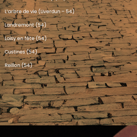
L’arbre de vie (Liverdun – 54)
Landremont (54)
Loisy en fête (54)
Custines (54)
Reillon (54)