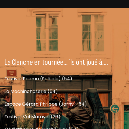
La Clenche en tournée... ils ont joué à....
Festival Poema (Soléole) (54)
La Machinchoserie (54)
Espace Gérard Philippe (Jarny - 54)
Festival Val Maravel (26)