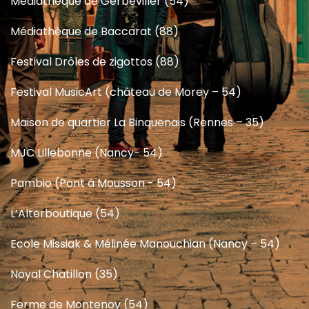
Médiathèque de Gerbéviller (54)
Médiathèque de Baccarat (88)
Festival Drôles de zigottos (88)
Festival MusicArt (château de Morey – 54)
Maison de quartier La Binquenais (Rennes – 35)
MJC Lillebonne (Nancy- 54)
Pambio (Pont à Mousson - 54)
L’Alterboutique (54)
Ecole Missiak & Mélinée Manouchian (Nancy – 54)
Noyal Chatillon (35)
Ferme de Montenoy (54)