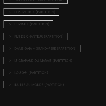
CHECK POINT 300 (PARTITION)
PEPE MUJICA (PARTITION)
LE MIMILE (PARTITION)
FILS DE CHANTEUR (PARTITION)
DAME GAÏA - GRAND-PÈRE (PARTITION)
LE CRAPAUD DU MARAIS (PARTITION)
LOUIGGI (PARTITION)
INUTILE AU MONDE (PARTITION)