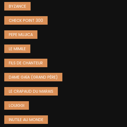
BYZANCE
CHECK POINT 300
PEPE MUJICA
LE MIMILE
FILS DE CHANTEUR
DAME GAÏA (GRAND PÈRE)
LE CRAPAUD DU MARAIS
LOUIGGI
INUTILE AU MONDE